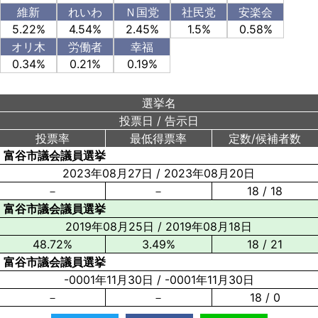
維新
れいわ
Ｎ国党
社民党
安楽会
5.22%
4.54%
2.45%
1.5%
0.58%
オリ木
労働者
幸福
0.34%
0.21%
0.19%
選挙名
投票日
/
告示日
投票率
最低得票率
定数/候補者数
富谷市議会議員選挙
2023年08月27日
/
2023年08月20日
－
－
18 / 18
富谷市議会議員選挙
2019年08月25日
/
2019年08月18日
48.72%
3.49%
18 / 21
富谷市議会議員選挙
-0001年11月30日
/
-0001年11月30日
－
－
18 / 0