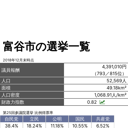
富谷市の選挙一覧
2018年12月末時点
4,391,010円
議員報酬
（793／815位）
人口
52,569人
面積
49.18km²
人口密度
1,068.91人/km²
財政力指数
0.82
第25回参議院選挙 比例得票率
自民党
立民
公明
国民
共産党
38.4%
18.24%
11.18%
10.55%
6.52%