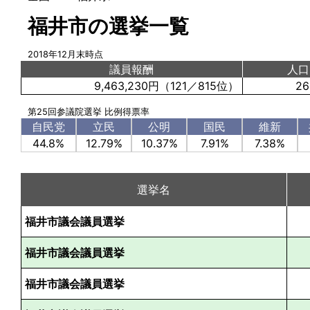
福井市の選挙一覧
2018年12月末時点
議員報酬
人口
9,463,230円
（121／815位）
26
第25回参議院選挙 比例得票率
自民党
立民
公明
国民
維新
44.8%
12.79%
10.37%
7.91%
7.38%
選挙名
福井市議会議員選挙
福井市議会議員選挙
福井市議会議員選挙