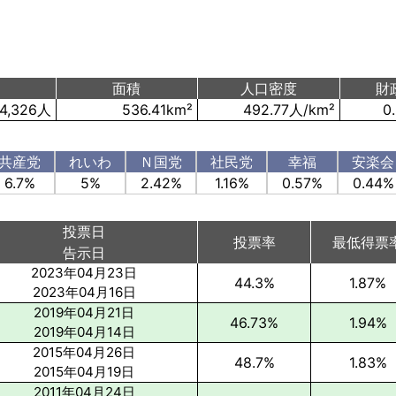
面積
人口密度
財
4,326人
536.41km²
492.77人/km²
0
共産党
れいわ
Ｎ国党
社民党
幸福
安楽会
6.7%
5%
2.42%
1.16%
0.57%
0.44%
投票日
投票率
最低得票
告示日
2023年04月23日
44.3%
1.87%
2023年04月16日
2019年04月21日
46.73%
1.94%
2019年04月14日
2015年04月26日
48.7%
1.83%
2015年04月19日
2011年04月24日