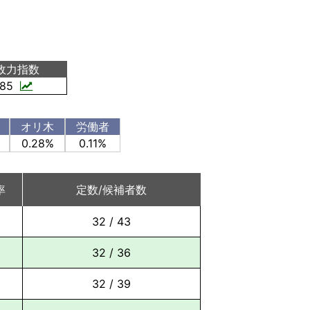
政力指数
.85
オリ木
労働者
0.28%
0.11%
率
定数/候補者数
32 / 43
32 / 36
32 / 39