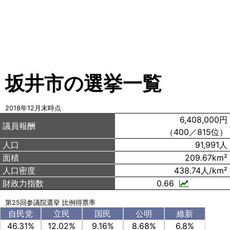
坂井市の選挙一覧
2018年12月末時点
6,408,000円
議員報酬
（400／815位）
人口
91,991人
面積
209.67km²
人口密度
438.74人/km²
財政力指数
0.66
第25回参議院選挙 比例得票率
自民党
立民
国民
公明
維新
46.31%
12.02%
9.16%
8.68%
6.8%