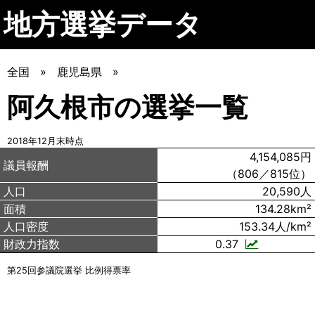
地方選挙データ
全国
鹿児島県
阿久根市の選挙一覧
2018年12月末時点
4,154,085円
議員報酬
（806／815位）
人口
20,590人
面積
134.28km²
人口密度
153.34人/km²
財政力指数
0.37
第25回参議院選挙 比例得票率