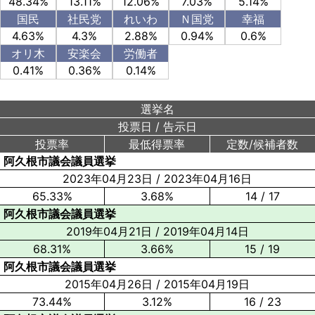
48.34%
13.11%
12.06%
7.03%
5.14%
国民
社民党
れいわ
Ｎ国党
幸福
4.63%
4.3%
2.88%
0.94%
0.6%
オリ木
安楽会
労働者
0.41%
0.36%
0.14%
選挙名
投票日
/
告示日
投票率
最低得票率
定数/候補者数
阿久根市議会議員選挙
2023年04月23日
/
2023年04月16日
65.33%
3.68%
14 / 17
阿久根市議会議員選挙
2019年04月21日
/
2019年04月14日
68.31%
3.66%
15 / 19
阿久根市議会議員選挙
2015年04月26日
/
2015年04月19日
73.44%
3.12%
16 / 23