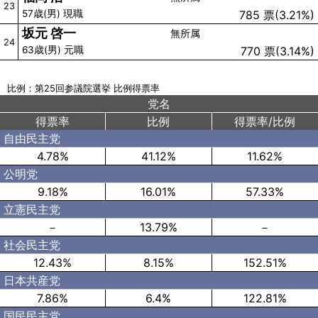
23
57歳(男) 現職
785 票(3.21%)
坂元 啓一
無所属
24
63歳(男) 元職
770 票(3.14%)
比例：第25回参議院選挙 比例得票率
党名
得票率
比例
得票率/比例
自由民主党
4.78%
41.12%
11.62%
公明党
9.18%
16.01%
57.33%
立憲民主党
－
13.79%
－
社会民主党
12.43%
8.15%
152.51%
日本共産党
7.86%
6.4%
122.81%
国民民主党