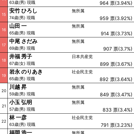
63歳(男) 現職
964 票(3.94%)
安竹 ひろし
無所属
15
74歳(男) 現職
959 票(3.92%)
山田 一
無所属
16
65歳(男) 現職
914 票(3.73%)
中尾 さだみ
無所属
17
69歳(男) 現職
907 票(3.7%)
井福 秀子
日本共産党
18
67歳(女) 現職
899 票(3.67%)
岩永 のりあき
社会民主党
19
65歳(男) 現職
892 票(3.64%)
川越 昇
無所属
20
59歳(男) 現職
849 票(3.47%)
小玉 弘明
無所属
21
57歳(男) 現職
833 票(3.4%)
林 一彦
社会民主党
22
63歳(男) 現職
791 票(3.23%)
福岡 浩一
無所属