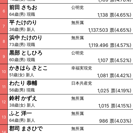
前田 さちお
公明党
6
64歳(男) 現職
1,138 票(4.65%)
平 たけのり
無所属
7
36歳(男) 新人
1,137.503 票(4.65%)
浜中 たけのり
無所属
8
73歳(男) 現職
1,119.496 票(4.57%)
黒部 としひろ
公明党
9
60歳(男) 現職
1,107 票(4.52%)
かきはら さとこ
幸福実現党
10
51歳(女) 新人
1,081 票(4.42%)
わたり 恭輔
日本共産党
11
56歳(男) 現職
1,025 票(4.19%)
鈴村 かずえ
無所属
12
38歳(女) 新人
1,015 票(4.15%)
ふと 洋一
無所属
13
64歳(男) 新人
986 票(4.03%)
郡司 まさひで
無所属
14