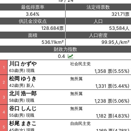
19 / 24
最低得票率
法定得票数
3.64%
321.71票
供託金没収点
人口
128.684票
53,584人
面積
人口密度
536.11km²
99.95人/km²
財政力指数
0.4
川口 かずや
社会民主党
1
63歳(男) 現職
1,358 票(5.55%)
松岡 ゆうき
無所属
2
42歳(男) 新人
1,331 票(5.44%)
北川 浩一郎
無所属
3
58歳(男) 現職
1,238 票(5.06%)
谷口 しんじ
無所属
4
55歳(男) 現職
1,182 票(4.83%)
杉尾 まきこ
自由民主党
5
45歳(女) 現職
1,169 票(4.78%)