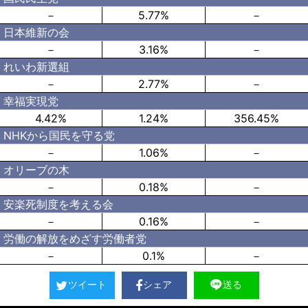
－
5.77%
－
日本維新の会
－
3.16%
－
れいわ新選組
－
2.77%
－
幸福実現党
4.42%
1.24%
356.45%
NHKから国民を守る党
－
1.06%
－
オリーブの木
－
0.18%
－
安楽死制度を考える会
－
0.16%
－
労働の解放をめざす労働者党
－
0.1%
－
ツイート
シェア
送る