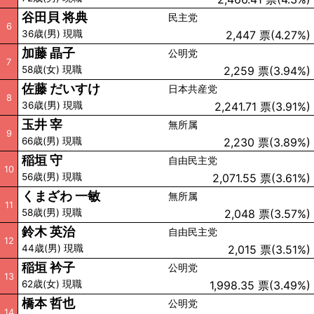
谷田貝 将典
民主党
6
36歳(男) 現職
2,447 票(4.27%)
加藤 晶子
公明党
7
58歳(女) 現職
2,259 票(3.94%)
佐藤 だいすけ
日本共産党
8
36歳(男) 現職
2,241.71 票(3.91%)
玉井 宰
無所属
9
66歳(男) 現職
2,230 票(3.89%)
稲垣 守
自由民主党
10
56歳(男) 現職
2,071.55 票(3.61%)
くまざわ 一敏
無所属
11
58歳(男) 現職
2,048 票(3.57%)
鈴木 英治
自由民主党
12
44歳(男) 現職
2,015 票(3.51%)
稲垣 衿子
公明党
13
62歳(女) 現職
1,998.35 票(3.49%)
橋本 哲也
公明党
14