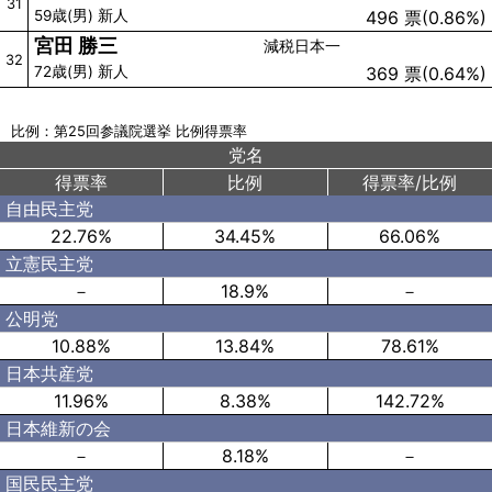
31
59歳(男) 新人
496 票(0.86%)
宮田 勝三
減税日本一
32
72歳(男) 新人
369 票(0.64%)
比例：第25回参議院選挙 比例得票率
党名
得票率
比例
得票率/比例
自由民主党
22.76%
34.45%
66.06%
立憲民主党
－
18.9%
－
公明党
10.88%
13.84%
78.61%
日本共産党
11.96%
8.38%
142.72%
日本維新の会
－
8.18%
－
国民民主党