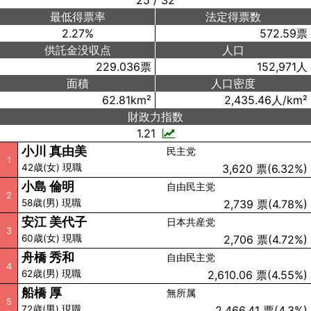
25 / 32
最低得票率
法定得票数
2.27%
572.59票
供託金没収点
人口
229.036票
152,971人
面積
人口密度
62.81km²
2,435.46人/km²
財政力指数
1.21
小川 真由美
民主党
1
42歳(女) 現職
3,620 票(6.32%)
小島 倫明
自由民主党
2
58歳(男) 現職
2,739 票(4.78%)
安江 美代子
日本共産党
3
60歳(女) 現職
2,706 票(4.72%)
舟橋 秀和
自由民主党
4
62歳(男) 現職
2,610.06 票(4.55%)
船橋 厚
無所属
5
72歳(男) 現職
2,466.41 票(4.3%)