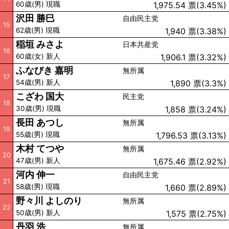
60歳(男) 現職
1,975.54 票(3.45%)
沢田 勝巳
自由民主党
15
62歳(男) 現職
1,940 票(3.38%)
稲垣 みさよ
日本共産党
16
60歳(女) 新人
1,906.1 票(3.32%)
ふなびき 嘉明
無所属
17
54歳(男) 新人
1,890 票(3.3%)
こざわ 国大
民主党
18
30歳(男) 現職
1,858 票(3.24%)
長田 あつし
無所属
19
55歳(男) 現職
1,796.53 票(3.13%)
木村 てつや
無所属
20
47歳(男) 新人
1,675.46 票(2.92%)
河内 伸一
自由民主党
21
58歳(男) 現職
1,660 票(2.89%)
野々川 よしのり
無所属
22
50歳(男) 新人
1,575 票(2.75%)
丹羽 浩
無所属