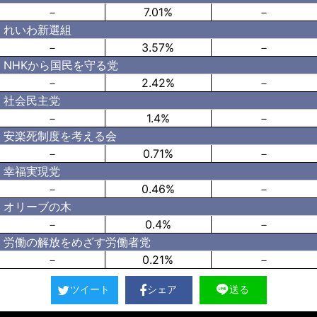
－
7.01%
－
れいわ新選組
－
3.57%
－
NHKから国民を守る党
－
2.42%
－
社会民主党
－
1.4%
－
安楽死制度を考える会
－
0.71%
－
幸福実現党
－
0.46%
－
オリーブの木
－
0.4%
－
労働の解放をめざす労働者党
－
0.21%
－
ツイート
シェア
送る