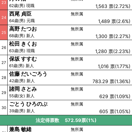
23
62歳(男) 現職
1,563 票(2.72%)
西尾 貞臣
無所属
24
64歳(男) 元職
1,489 票(2.6%)
高野 たつお
無所属
25
68歳(男) 新人
1,300 票(2.27%)
松田 きくお
無所属
26
63歳(男) 現職
1,280 票(2.23%)
保坂 すすむ
無所属
27
61歳(男) 新人
1,016 票(1.77%)
佐藤 だいごろう
無所属
28
42歳(男) 新人
783.29 票(1.36%)
諸岡 さとみ
無所属
29
55歳(女) 新人
629 票(1.09%)
ごとう ひろのぶ
無所属
30
39歳(男) 新人
605 票(1.05%)
法定得票数
572.59票(1%)
兼島 敏緒
無所属