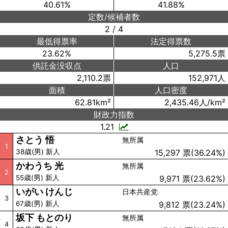
40.61%
41.88%
定数/候補者数
2 / 4
最低得票率
法定得票数
23.62%
5,275.5票
供託金没収点
人口
2,110.2票
152,971人
面積
人口密度
62.81km²
2,435.46人/km²
財政力指数
1.21
さとう 悟
無所属
1
38歳(男) 新人
15,297 票(36.24%)
かわうち 光
無所属
2
55歳(男) 新人
9,971 票(23.62%)
いがい けんじ
日本共産党
3
67歳(男) 新人
9,812 票(23.24%)
坂下 もとのり
無所属
4