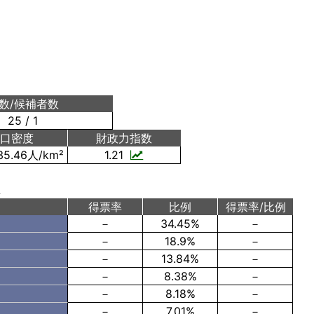
数/候補者数
25 / 1
人口密度
財政力指数
35.46人/km²
1.21
率
得票率
比例
得票率/比例
－
34.45%
－
－
18.9%
－
－
13.84%
－
－
8.38%
－
－
8.18%
－
－
7.01%
－