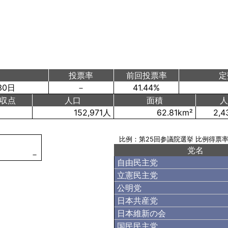
投票率
前回投票率
定
30日
－
41.44%
収点
人口
面積
152,971人
62.81km²
2,4
比例：第25回参議院選挙 比例得票
党名
－
自由民主党
立憲民主党
公明党
日本共産党
日本維新の会
国民民主党