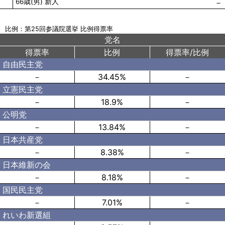
66歳(男) 新人
－
比例：第25回参議院選挙 比例得票率
党名
得票率
比例
得票率/比例
自由民主党
－
34.45%
－
立憲民主党
－
18.9%
－
公明党
－
13.84%
－
日本共産党
－
8.38%
－
日本維新の会
－
8.18%
－
国民民主党
－
7.01%
－
れいわ新選組