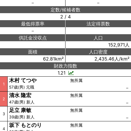
－
－
定数/候補者数
2 / 4
最低得票率
法定得票数
－
供託金没収点
人口
152,971人
面積
人口密度
62.81km²
2,435.46人/km²
財政力指数
1.21
木村 てつや
無所属
1
57歳(男) 元職
－
清水 隆宏
無所属
2
47歳(男) 新人
－
足立 康敏
無所属
3
39歳(男) 新人
－
坂下 もとのり
無所属
4